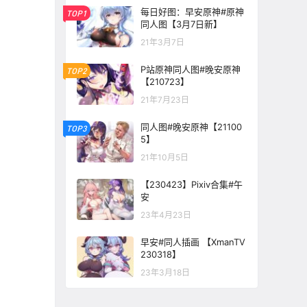
每日好图：早安原神#原神
TOP1
同人图【3月7日新】
21年3月7日
P站原神同人图#晚安原神
TOP2
【210723】
21年7月23日
同人图#晚安原神【21100
TOP3
5】
21年10月5日
【230423】Pixiv合集#午
安
23年4月23日
早安#同人插画 【XmanTV
230318】
23年3月18日