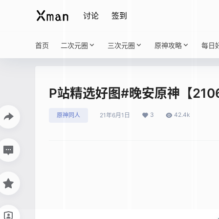
讨论
签到
首页
二次元圈
三次元圈
原神攻略
每日
P站精选好图#晚安原神【2106
3
42.4k
原神同人
21年6月1日