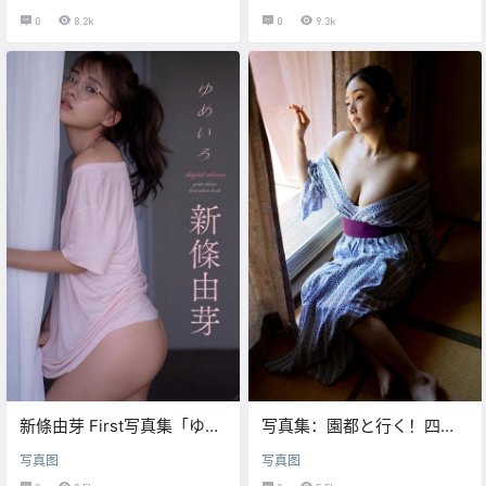
No.05
0
8.2k
0
9.3k
新條由芽 First写真集「ゆめ
写真集：園都と行く！四国
いろ」（121P）
観光列車で１泊２日デート
写真图
写真图