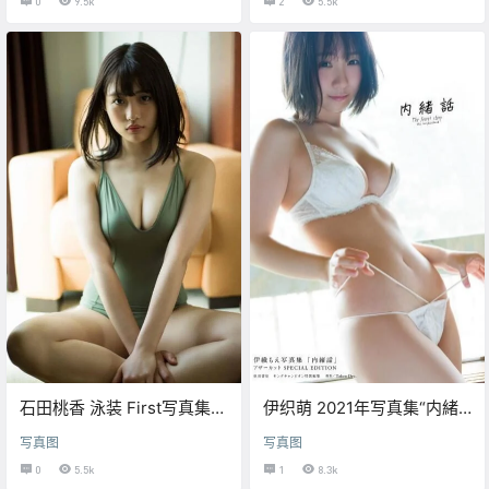
0
9.5k
2
5.5k
石田桃香 泳装 First写真集
伊织萌 2021年写真集“内緒
【MOMOKA】（41P）
話”【完整版110P】
写真图
写真图
0
5.5k
1
8.3k