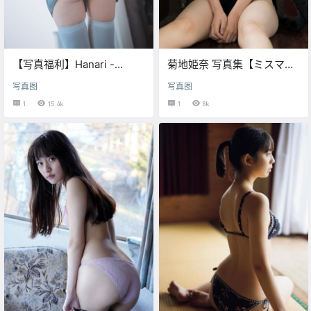
【写真福利】Hanari -
菊地姫奈 写真集【ミスマガ
Swimming Lessons?
2020コスプレ対決3】
写真图
写真图
1
15.4k
1
8k