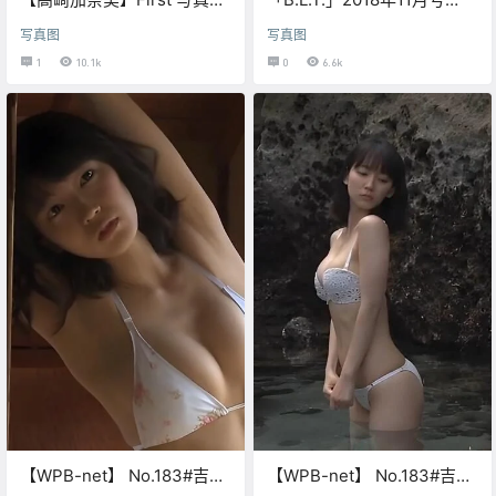
「カナミノナカミ」
【都丸紗也華】 摄影花絮
写真图
写真图
1
10.1k
0
6.6k
【WPB-net】 No.183#吉岡
【WPB-net】 No.183#吉岡