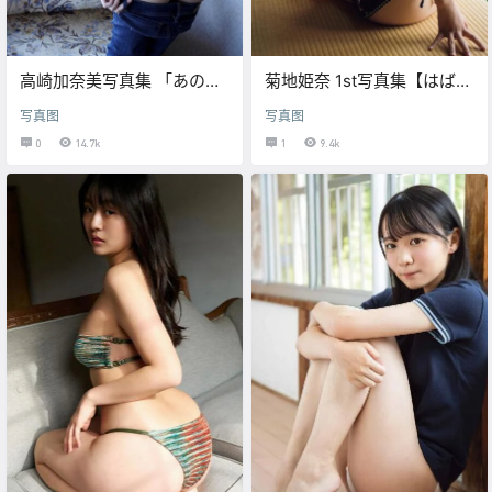
高崎加奈美写真集 「あの虹
菊地姫奈 1st写真集【はばた
を超えて」
き （展翅）】
写真图
写真图
0
14.7k
1
9.4k