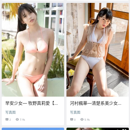
早安少女— 牧野真莉愛【泳
河村楓華—清楚系美少女
装写真】
【白色泳装写真集】
写真图
写真图
2
7.9k
0
5.9k