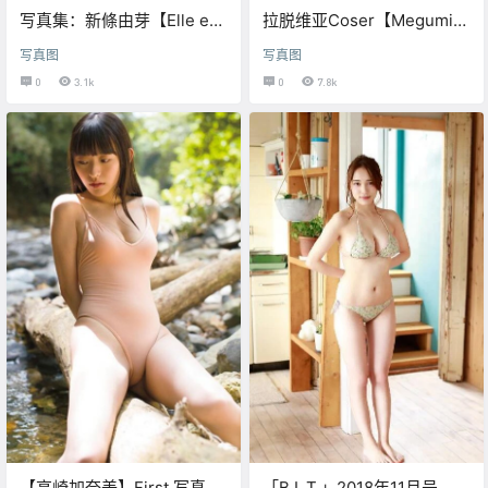
写真集：新條由芽【Elle est
拉脱维亚Coser【Megumi
très belle】
Koneko】
写真图
写真图
0
3.1k
0
7.8k
【高崎加奈美】First 写真集
「B.L.T.」2018年11月号