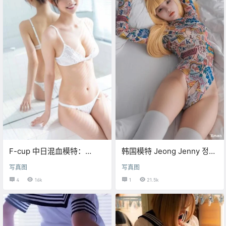
F-cup 中日混血模特：
韩国模特 Jeong Jenny 정제
Anon/あのん【性感写真 ·
니 彩色泳装【写真福利】
写真图
写真图
22P】
4
16k
1
21.5k