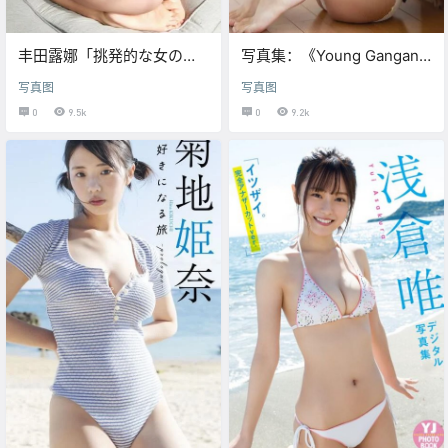
丰田露娜「挑発的な女の
写真集：《Young Gangan
コ。」BRODY数字写真集
2022.08.19 No.17 林田百加
写真图
写真图
椿野ゆうこ》
0
9.5k
0
9.2k