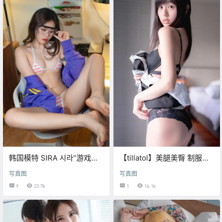
韩国模特 SIRA 시라“游戏女
【tillatol】美腿美臀 制服内
孩”【写真合集】
衣写真集·30
写真图
写真图
9
23.7k
1
16.1k