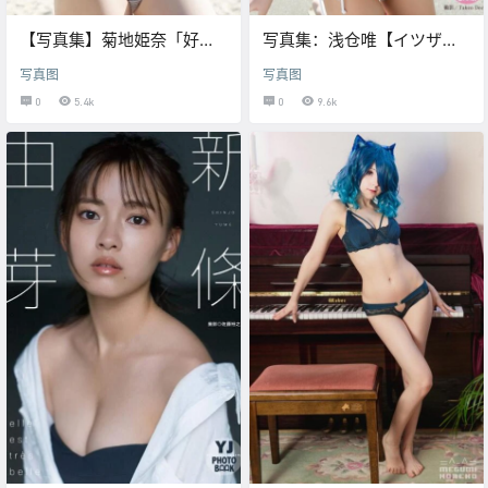
【写真集】菊地姫奈「好き
写真集：浅仓唯【イツザ
になる旅～prologue～」
イ。完全アナザーカット
写真图
写真图
ver.】
0
5.4k
0
9.6k