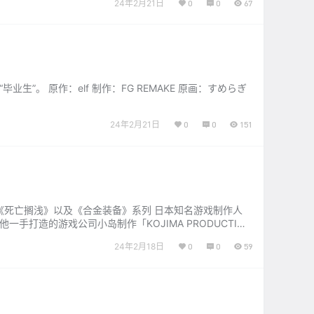
24年2月21日
0
0
67
生”。 原作：elf 制作：FG REMAKE 原画：すめらぎ
24年2月21日
0
0
151
造出《死亡搁浅》以及《合金装备》系列 日本知名游戏制作人
一手打造的游戏公司小岛制作「KOJIMA PRODUCTION
24年2月18日
0
0
59