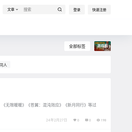
文章
登录
快速注册
全部标签
游戏圈
同人
悟空》《无限暖暖》《苍翼：混沌效应》《新月同行》等过
24年2月27日
0
0
198