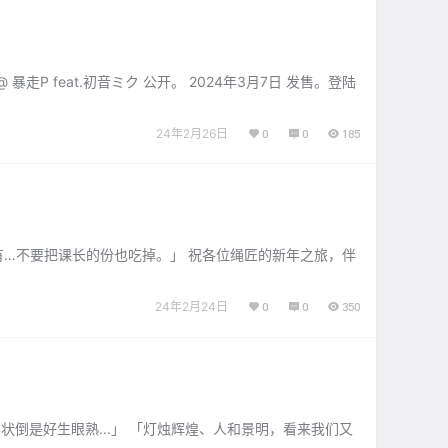
 @ 暴走P feat.初音ミク 公开。 2024年3月7日 发售。登陆
24年2月26日
0
0
185
有…不要把课长的份也吃掉。」 祝各位绳匠的新年之旅，伴
24年2月24日
0
0
350
状倒是好生眼熟...」 「灯烛辉煌、人和景明，看来我们又