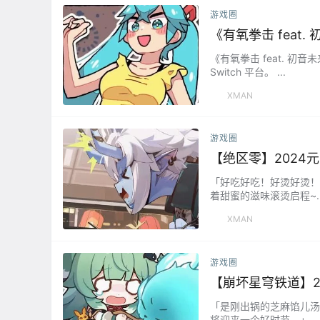
游戏圈
《有氧拳击 feat
《有氧拳击 feat. 初音未
Switch 平台。 ​​​...
XMAN
游戏圈
【绝区零】2024
「好吃好吃！好烫好烫！
着甜蜜的滋味滚烫启程~..
XMAN
游戏圈
【崩坏星穹铁道】2
「是刚出锅的芝麻馅儿汤圆
将迎来一个好时节。」...