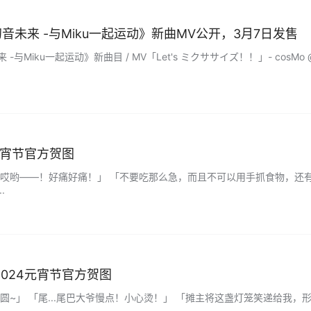
. 初音未来 -与Miku一起运动》新曲MV公开，3月7日发售
来 -与Miku一起运动》新曲目 / MV「Let's ミクササイズ！！」- cosMo
元宵节官方贺图
哎哟——！好痛好痛！」 「不要吃那么急，而且不可以用手抓食物，还
.
024元宵节官方贺图
~」 「尾...尾巴大爷慢点！小心烫！」 「摊主将这盏灯笼笑递给我，形