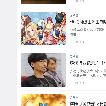
XMAN
游戏圈
elf《同级生2 重
elf经典恋爱ADV《同级
琥珀...
XMAN
游戏圈
游戏行业纪录片《
游戏行业纪录片《小岛秀夫
「小岛秀夫」人物纪录电影
S」开发过程...
XMAN
游戏圈
横版过关游戏《超级