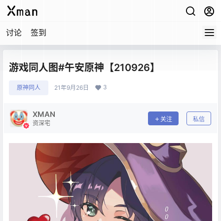
讨论
签到
游戏同人图#午安原神【210926】
3
原神同人
21年9月26日
XMAN
关注
私信
资深宅