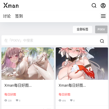
讨论
签到
全部标签
PIXIV
Xman每日好图
Xman每日好图
【20260809】
【20260808】
每日好图
每日好图
220
0
684
0