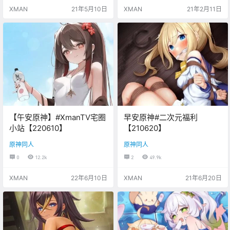
XMAN
21年5月10日
XMAN
21年2月11日
【午安原神】#XmanTV宅圈
早安原神#二次元福利
小站【220610】
【210620】
原神同人
原神同人
0
12.2k
2
49.9k
XMAN
22年6月10日
XMAN
21年6月20日