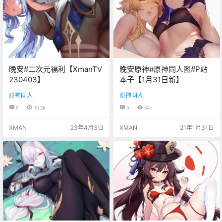
晚安#二次元福利【XmanTV
晚安原神#原神同人图#P站
230403】
本子【1月31日新】
原神同人
原神同人
0
10.2k
0
54k
XMAN
23年4月3日
XMAN
21年1月31日