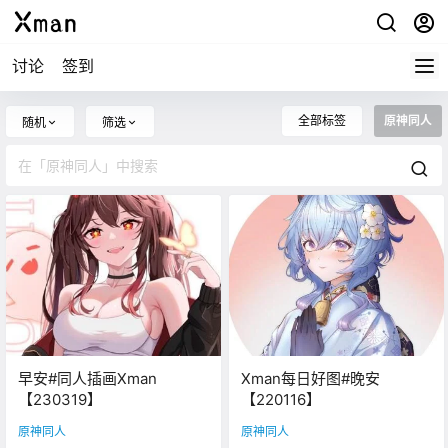
讨论
签到
全部标签
原神同人
随机
筛选
早安#同人插画Xman
Xman每日好图#晚安
【230319】
【220116】
原神同人
原神同人