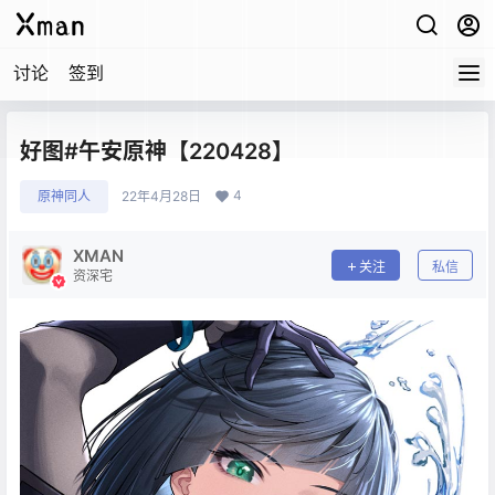
讨论
签到
好图#午安原神【220428】
4
原神同人
22年4月28日
XMAN
关注
私信
资深宅