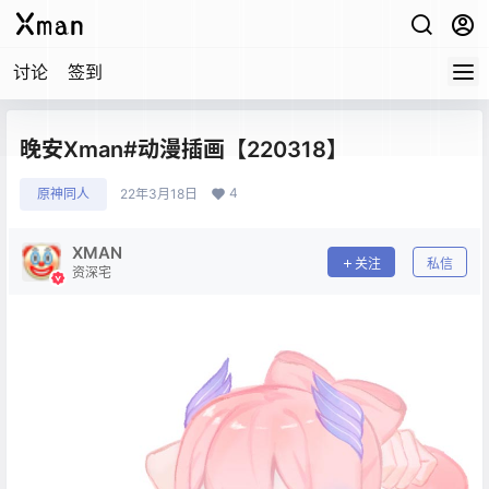
讨论
签到
晚安Xman#动漫插画【220318】
4
原神同人
22年3月18日
XMAN
关注
私信
资深宅