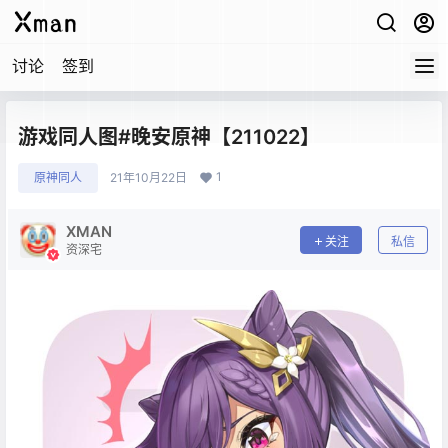
讨论
签到
游戏同人图#晚安原神【211022】
1
原神同人
21年10月22日
XMAN
关注
私信
资深宅