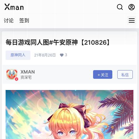
讨论
签到
每日游戏同人图#午安原神【210826】
3
原神同人
21年8月26日
XMAN
关注
私信
资深宅