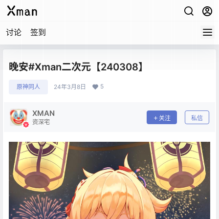
讨论
签到
晚安#Xman二次元【240308】
5
原神同人
24年3月8日
XMAN
关注
私信
资深宅