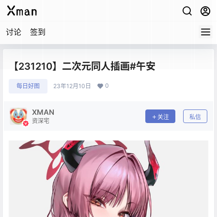
讨论
签到
【231210】二次元同人插画#午安
0
每日好图
23年12月10日
XMAN
关注
私信
资深宅