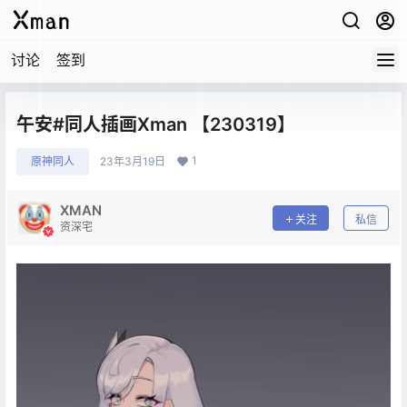
讨论
签到
午安#同人插画Xman 【230319】
1
原神同人
23年3月19日
XMAN
关注
私信
资深宅