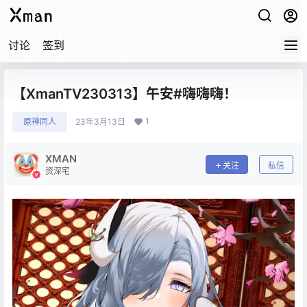
讨论
签到
【XmanTV230313】午安#嗨嗨嗨！
1
原神同人
23年3月13日
XMAN
关注
私信
资深宅