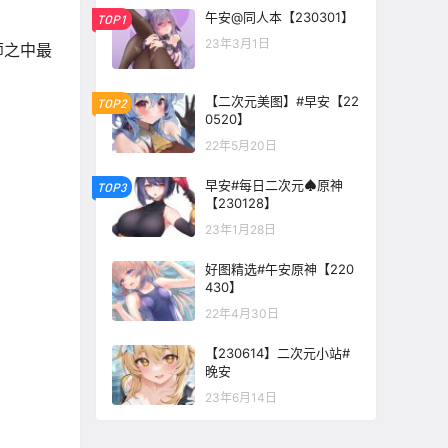
午安@同人本【230301】
TOP1
23年3月1日
师之中最
【二次元美图】#早安【22
TOP2
0520】
22年5月20日
早安#每日二次元♠原神
TOP3
【230128】
23年1月28日
好图精选#午安原神【220
430】
22年4月30日
【230614】二次元小站#
晚安
23年6月14日