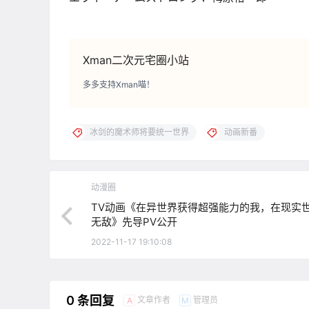
Xman二次元宅圈小站
多多支持Xman喵！
冰剑的魔术师将要统一世界
动画新番
动漫圈
TV动画《在异世界获得超强能力的我，在现实
无敌》先导PV公开
2022-11-17 19:10:08
0 条回复
文章作者
管理员
A
M