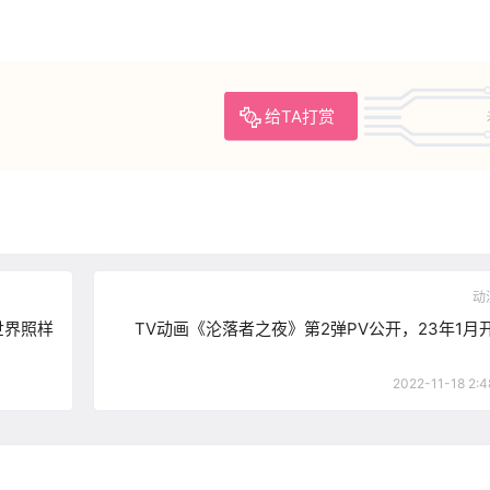
给TA打赏
动
世界照样
TV动画《沦落者之夜》第2弹PV公开，23年1月
2022-11-18 2:4