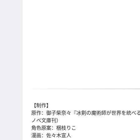
【制作】
原作：御子柴奈々『冰剣の魔術師が世界を統べる
ノベ文庫刊）
角色原案：梱枝りこ
漫画：佐々木宣人