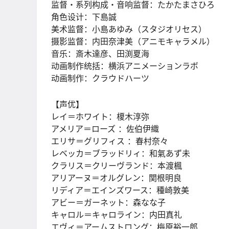
监督・系列构成・音响监督：たかたまさひろ
角色设计：下島誠
美术监督：小島あゆみ（スタジオリセス）
摄影监督：内田奈津美（アニモキャラメル）
音乐：斎木達彦、田渕夏海
动画制作统括：横浜アニメーションラボ
动画制作：クラウドハーツ
【声优】
レイ＝ホワイト：榎木淳弥
アメリア＝ローズ ：佐伯伊織
エリサ＝グリフィス ：春村奈々
レベッカ＝ブラッドリィ：和氣あず未
クラリス＝クリーヴランド：本渡楓
アリアーヌ＝オルグレン：関根明良
リディア＝エインズワース：種崎敦美
アビー＝ガーネット：森なな子
キャロル＝キャロライン：内田真礼
エヴィ＝アームストロング：梅原裕一郎