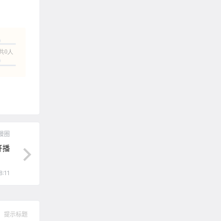
共0人
漫圈
开播
8:11
提示标题