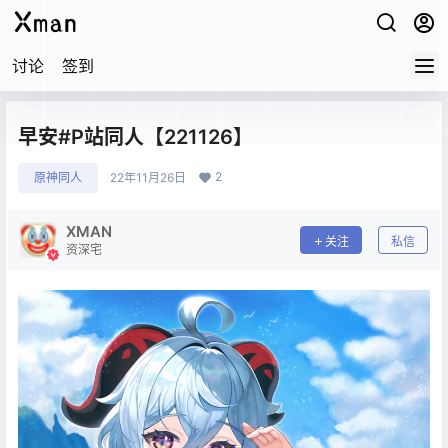
讨论
签到
早安#P站同人【221126】
2
原神同人
22年11月26日
XMAN
关注
私信
资深宅