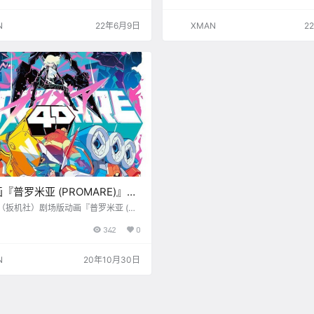
机社和Netflix共同打造，《Promar
雅彦 角色设计：吉成曜＆金子雄人 
今石洋之 执导，曾负责《寂静岭》配乐
宇佐義大 脚本：宇佐義大＆大塚雅彦
N
22年6月9日
XMAN
2
 参与制作。 监督：今石洋之 副监督：
冈晃 动画制作：TRIGGER
角色设计：吉成曜、金子雄人 脚本：
大塚雅彦 制片人·系列构成：宇…
『普罗米亚 (PROMARE)』官
开启
ER（扳机社）剧场版动画『普罗米亚 (PR
)』官方微博今日开启，已确认引进国
342
0
：https://weibo.com/u/7517703
N
20年10月30日