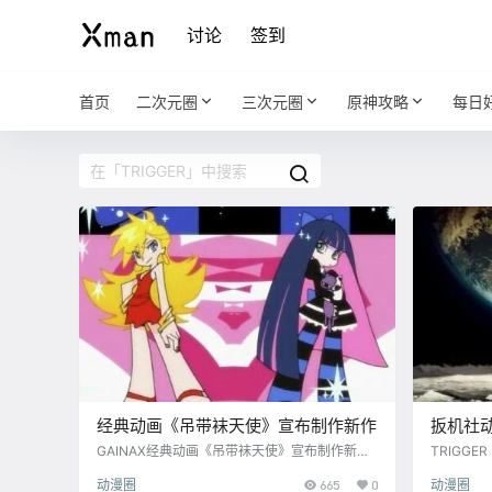
讨论
签到
首页
二次元圈
三次元圈
原神攻略
每日
经典动画《吊带袜天使》宣布制作新作
扳机社
Edger
GAINAX经典动画《吊带袜天使》宣布制作新
TRIGGE
作，将由扳机社TRIGGER制作。
Edgeru
动漫圈
665
0
动漫圈
10话，为