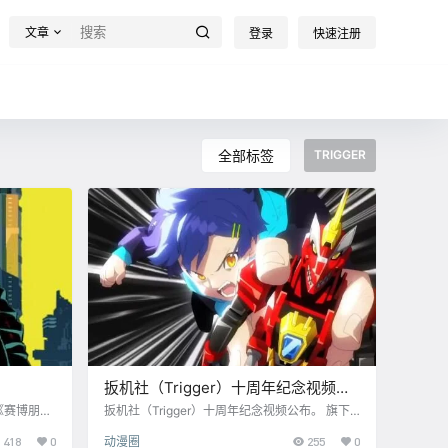
文章
登录
快速注册
全部标签
TRIGGER
扳机社（Trigger）十周年纪念视频公
布
《赛博朋克
扳机社（Trigger）十周年纪念视频公布。 旗下
Netflix
作品独立制作包括《Kill la Kill》《小魔女学园》
418
0
动漫圈
255
0
监督：大塚
《DARLING in the FRANXX》《SSSS.GRIDM