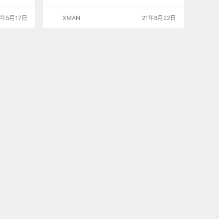
系列构成：
AN》《普罗米亚》等等，还曾参与《刀剑神
 配乐：山
域》《战勇》等作品的制作，主要员工如大冢雅
2年5月17日
XMAN
21年8月22日
彦、今石洋之、雨宫哲等。