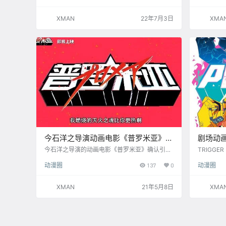
CDPR、扳
e》监督 
XMAN
22年7月3日
XMA
的 山冈晃
大塚雅彦 
宇佐義大、
今石洋之导演动画电影《普罗米亚》确
剧场动画
认引进内地，档期待定
方微博
今石洋之导演的动画电影《普罗米亚》确认引进
TRIGG
内地，档期待定。 本片由TRIGGER（扳机社）
OMARE
动漫圈
137
0
动漫圈
制作，泽野弘之 负责音乐，松山健一、早乙女太
内！ 微博地址
一、堺雅人、佐仓绫音等人参与配音。 世界大炎
727
上——引起半个世界被烧毁这种未曾有的事态是
XMAN
21年5月8日
XMA
由于突然变异而诞生的能够操纵火焰的人种〈Bu
rnish〉。 在那之后过了30年，〈Burnish〉中一
部分具有攻击性的人们以〈Mad Burnish〉之
名，再次袭击世界。 为了熄灭…