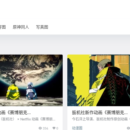
好图
原神同人
写真图
动画《赛博朋克
扳机社新作动画《赛博朋克
unners》正式PV公开，9月开播
Edgerunners》视觉图公布
R（扳机社） × Netflix 动画《赛博朋克
今石洋之导演、扳机社制作原创动画
nners》正式PV公开，9月开播。 本作全
Edgerunners》视觉图公布，2022年内在
334
0
动漫圈
游戏《赛博朋克2077》外传动画。 由
开播，全10话。 监督：今石洋之 副