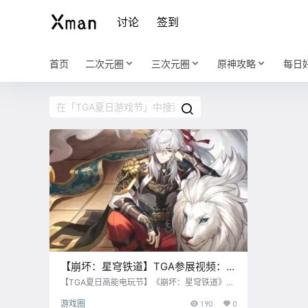
讨论
签到
首页
二次元圈
三次元圈
原神攻略
每日
【崩坏：星穹铁道】TGA参展视频：
「致将启程的你」
【TGA夏日高能电玩节】《崩坏：星穹铁道》参
展视频：「致将启程的你」 若你即将前往星之海
游戏圈
190
0
洋， 祝愿你的旅途遥远漫长。 中文CV： 卡芙卡