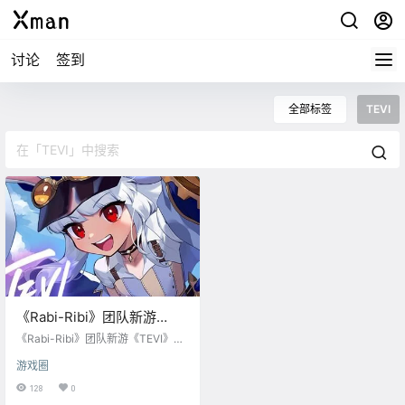
讨论
签到
全部标签
TEVI
《Rabi-Ribi》团队新游
《TEVI》现已登录Steam
《Rabi-Ribi》团队新游《TEVI》现
已登陆 Steam/Switch 平台。Stea
游戏圈
m 国区首发 -10% 折扣售价 88.2
元，支持中文。 简介： 在结合类银
128
0
河战士恶魔城、像素风格、弹幕等