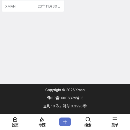
要素的 2D 平台探险动作游戏中，化
XMAN
23年11月30日
身为身手敏捷的兔耳少女，与旅途
中邂逅的伙伴们——天使与恶魔，
于广大的奇幻世界展开令人难忘的
冒险旅程，并逐步解开故事背后的
真相。 Cast 采维（配音：Lynn）
希…
Copyright © 2026
Xman
闽ICP备16008379号-3
查询 10 次，耗时 0.3996 秒
首页
专题
搜索
菜单