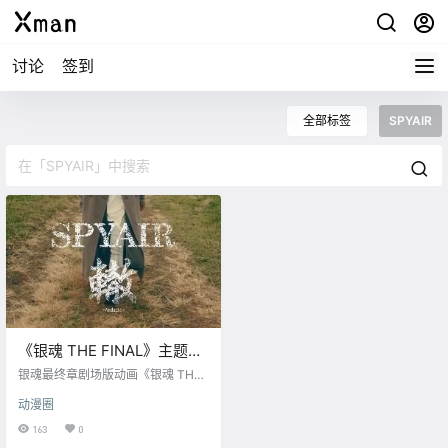
讨论
签到
全部标签
SPYAIR
《银魂 THE FINAL》主题歌
MV【轍～Wadachi～】公布
银魂最终章剧场版动画《银魂 THE
FINAL》主题歌MV公布，将于 1月8
动漫圈
日上映 曲名：『轍～Wadachi～』
演唱： SPYAIR
163
0