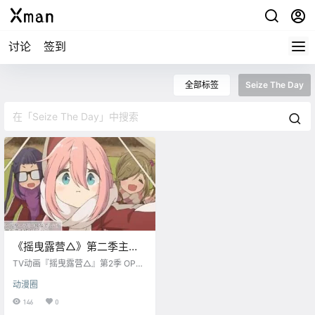
讨论
签到
全部标签
Seize The Day
《摇曳露营△》第二季主题
曲 亚咲花「Seize The
TV动画『摇曳露营△』第2季 OP主
Day」 MV公布
題曲「Seize The Day」 MV （亚
动漫圈
咲花）公布 [作词・作曲：永塚健登
／编曲：立山秋航]
146
0