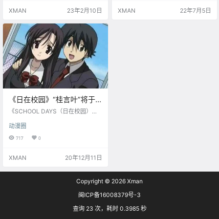
背景的Nice boat十分亮眼。
XMAN
23年2月10日
XMAN
22年7月5日
《日在校园》“桂言叶”将于
12月24日Vtuber（虚拟主
《SCHOOL DAYS（日在校园）》
播）出道
开发商Overflow宣布女主角“桂言
动漫圈
叶”将在12月24日作为VTuber出道 ​​​​
717
0
XMAN
20年12月11日
Copyright © 2026
Xman
闽ICP备16008379号-3
查询 23 次，耗时 0.3985 秒