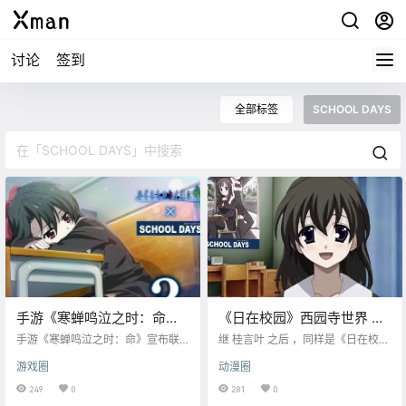
讨论
签到
全部标签
SCHOOL DAYS
手游《寒蝉鸣泣之时：命》
《日在校园》西园寺世界 宣
宣布联动《School Days》
布Vtuber出道
手游《寒蝉鸣泣之时：命》宣布联
继 桂言叶 之后 ，同样是《日在校园
动《School Days（日在校园）》
（school days）》女主角之一 “西
游戏圈
动漫圈
园寺世界”的声优 河原木志穂（45）
宣布Vtuber（虚拟主播）出道，并
249
0
281
0
套用了西园寺世界的2Dlive形象。