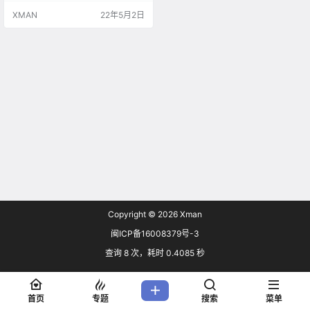
体来说，RTX 4080基于AD103核
XMAN
22年5月2日
心，配16GB GDDR6X显存，显存速
度21Gbps，整卡功耗500W，FE公
版配单16pin外接供电。 RTX 4070
基于AD104核心打造，配12GB G
D…
Copyright © 2026
Xman
闽ICP备16008379号-3
查询 8 次，耗时 0.4085 秒
首页
专题
搜索
菜单