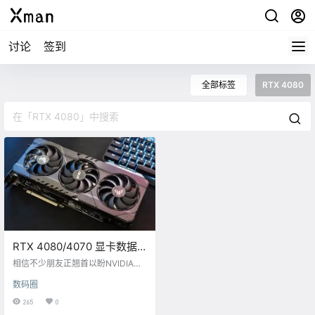
讨论
签到
全部标签
RTX 4080
RTX 4080/4070 显卡数据
曝光：性能强劲，功耗巨大
相信不少朋友正翘首以盼NVIDIA的
下一代RTX游戏显卡吧。 爆料好手k
数码圈
opite7kimi给出了RTX 4080和RTX
4070的部分详细参数，至少从显存
265
0
来看，比RTX 3080慷慨太多。 具