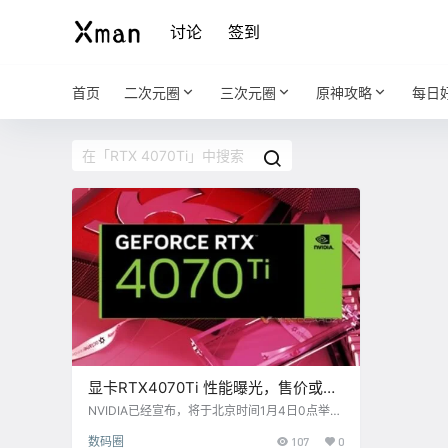
讨论
签到
首页
二次元圈
三次元圈
原神攻略
每日
显卡RTX4070Ti 性能曝光，售价或将
6499元起
NVIDIA已经宣布，将于北京时间1月4日0点举办
新品发布会。按照规划，届时将推出大家期待已
数码圈
107
0
久的RTX 4070 Ti。 之前各种曝料不断，但没想