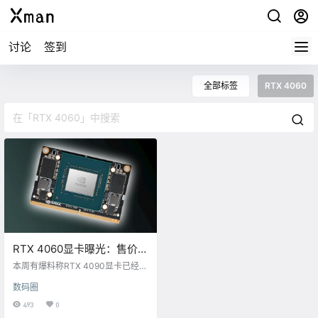
讨论
签到
全部标签
RTX 4060
RTX 4060显卡曝光：售价良
心，性能超越3080
本周有爆料称RTX 4090显卡已经确
认，并在测试，媒体据此推断，RT
数码圈
X 40系列显卡能在预期的9月份和外
界见面。 不过，这样动辄大几千甚
493
0
至上万的高端卡，显然不是多数玩