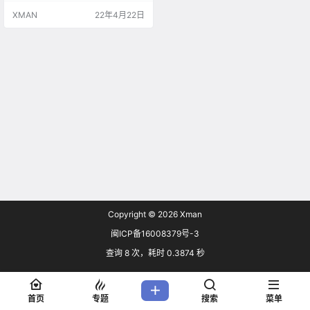
家会考虑入手的选择，那么新一代
XMAN
22年4月22日
“甜点”RTX 4060情况如何？PGN汇
总了一份最新资料，描摹了RTX 40
60的大概。 据悉，RTX 4060依然
采用台积电5nm工艺打造，GPU对
应AD104核心。规格方面，Haruka
ze571…
Copyright © 2026
Xman
闽ICP备16008379号-3
查询 8 次，耗时 0.3874 秒
首页
专题
搜索
菜单