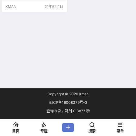
3816 元），6月10日 正式发售。
XMAN
21年6月1日
（国内价格怕是要翻三倍）
Copyright © 2026
Xman
闽ICP备16008379号-3
查询 8 次，耗时 0.3877 秒
首页
专题
搜索
菜单