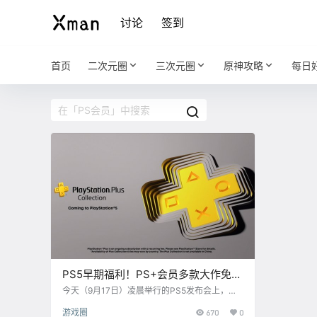
讨论
签到
首页
二次元圈
三次元圈
原神攻略
每日
PS5早期福利！PS+会员多款大作免费
玩！
今天（9月17日）凌晨举行的PS5发布会上，索
尼公开了面向PS5平台的PS Plus会员特权。简
游戏圈
670
0
单来说，对于PS5在11月发售初期购买的会员用