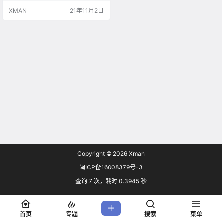
天，仿佛走台阶一般的度过。 简直
XMAN
21年11月2日
像背景一般毫无个性的男主角须须
木心一，和学校人气偶像的曾根美
雪虽然是青梅竹马，但因为不想引
人注目以及成长隔阂的因素，基本
上不与她来往，就这样做为普通同
学度过平凡的每一天。 一天…
Copyright © 2026
Xman
闽ICP备16008379号-3
查询 7 次，耗时 0.3945 秒
首页
专题
搜索
菜单