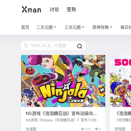
讨论
签到
首页
二次元圈
三次元圈
原神攻略
每日
NS游戏《泡泡糖忍战》宣布动画化，
《泡泡糖
22年1月开播
突破50
NS游戏《Ninjala（泡泡糖忍战）》宣布TV动画
《泡泡糖
化，本作将于2022年1月8日播出。 【制作】 原
驱使“忍
动漫圈
173
0
游戏圈
案 ：森下一喜 监督：神戸守 系列构成：藤田伸
上，并能