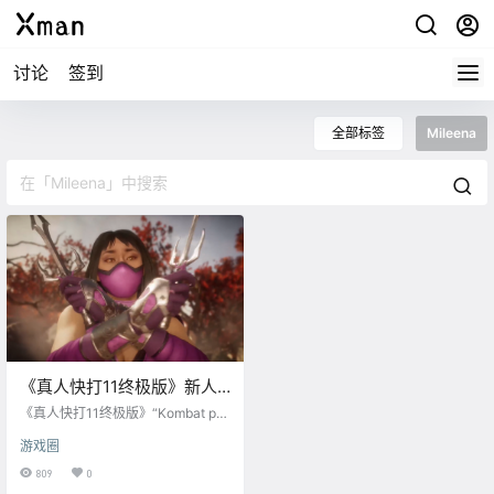
讨论
签到
全部标签
Mileena
《真人快打11终极版》新人
物：美莲娜 11月17日上线！
《真人快打11终极版》“Kombat pa
ck2”新人物：美莲娜（Mileena）将
游戏圈
于11月17日正式推出 《真人快打1
1》现可在PlayStation 4，Xbox On
809
0
e，Switch，steam和Stadia平台购