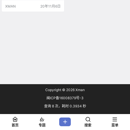
买游玩。《真人快打11终极版》将
XMAN
20年11月6日
于11月17日在PlayStation 5，Xbox
Series，PlayStation 4，Xbox On
e，Switch，PC和Stadia平…
Copyright © 2026
Xman
闽ICP备16008379号-3
查询 8 次，耗时 0.3934 秒
首页
专题
搜索
菜单