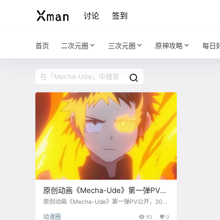
讨论
签到
首页
二次元圈
三次元圈
原神攻略
每日
原创动画《Mecha-Ude》第一弹PV公
开，2024年开播
原创动画《Mecha-Ude》第一弹PV公开，202
4年开播 。本作曾于2018年众筹制作过单集，这
动漫圈
93
0
次则是正式的动画化，制作方依旧是由福冈的新