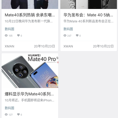
Mate40系列热销 余承东嘲
华为发布会：Mate 40 5纳米
讽iPhone12落后
麒麟9000 5G旗舰芯片
10月22日晚间华为发布新一代旗舰
华为Mate 40系列新品发布会正在
Mate 40系列，还称史上最强大的M
进行中，Mate 40系列搭载全新5纳
数码圈
数码圈
ate。在发布会现场，华为消费者业
米5G SoC麒麟旗舰芯片，带来速度
务CEO余承东调侃iPhone12：其他
更快、发热更低、能效更强的运行
105
0
247
0
厂商不久前刚刚推出5G手机，而华
体验。该系列针对游戏场景，将硬
为已经是第三代5G手机了，Mate4
件基础与高性能、高能效、高画质
XMAN
20年10月23日
XMAN
20年10月22日
0系列搭载的麒麟9000芯片，晶体
的解决方案相结合，视、听、触三
管数量比苹果A14芯片多30%，5G
感协同，为玩家带来更沉浸的游戏
速度更快；屏幕尺寸也比iPhone12
体验。 麒麟9000 5G SoC旗舰芯片
Pro Max更大。 余承东称，麒麟90
以高能，突破可能。领先的5nm制
00芯片是华为史上最强大的芯片，
程工艺，集成150亿+晶体管，性能
采用…
跨越式升级，功耗大幅降低，让你…
爆料显示华为Mate40系列10
月下旬全球发布！
10月将近，手机圈即将迎来iPhone
12、华为Mate40系列两款重磅旗
数码圈
舰。目前来看，iPhone 12有望在10
月13日举办的苹果发布会上公布，1
127
0
0月16日开放预订。而到了10月下