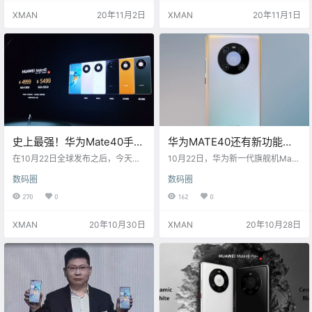
了Cortex-A77 CPU，超大核主频突
在总部开启了无人机飞行表演。 数
XMAN
20年11月2日
XMAN
20年11月1日
破3.1GHz，GPU升级为24核Mali-
百架无人机一起飞在空中，排成“京
G78。日前，安兔兔放出了的实测成
东x华为”的字样。同时排列出的还有
绩显示，麒麟9000的成绩性能模式
“星环镜头”“Mate 40系列”“麒麟90
下轻松突破72万，达到721462分，
00”等核心外观和热词。 据悉，在
24核G78 GPU表现十分抢眼。…
华为Mate40系列预售和首销当天…
史上最强！华为Mate40手机
华为MATE40还有新功能未
正式发布
公布，10月30日发布会揭晓
在10月22日全球发布之后，今天华
10月22日，华为新一代旗舰机Mate
为也在国内发布了Mate40/40 Pro/
40系列全球首发， 余承东直言，这
数码圈
数码圈
40 Pro+三款手机，配备了5nm麒麟
是史上最强大的Mate系列。10月30
9000系列处理器，升级了全新超感
日，Mate40系列将在国内正式发
270
0
162
0
知徕卡电影影像系统，这是史上最
布。近日，余承东现身，毫不掩饰
强大的Mate手机。 Mate40系列旗
对Mate40系列的喜爱，他表示Mat
XMAN
20年10月30日
XMAN
20年10月28日
舰机价格也终于出炉了，起步价控
e40有一个功能很特别，将在10月3
制在5000元以内，而最顶配达到了
0日国内发布会上揭晓。 余承东表
1.4万元。 Mate40： 8GB+128GB
示，这9年来，接近10年来，我们不
4999元、8GB+256GB 5499元 Ma
断地坚持做最好的产品，这条路坚
te40 Pro…
持下来了，得到了 全球消费者的信
任，没有大家的支持、喜…