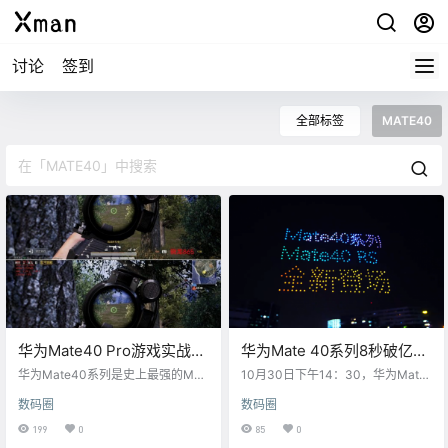
讨论
签到
全部标签
MATE40
华为Mate40 Pro游戏实战：
华为Mate 40系列8秒破亿！
麒麟9000优于骁龙865
京东百架无人机摆阵庆祝
华为Mate40系列是史上最强的Mat
10月30日下午14：30，华为Mate
e，麒麟9000自然也是史上最强的
40系列正式发布，售价4999元起。
数码圈
数码圈
麒麟。很多人好奇，5nm工艺制
18:08分京东正式开售，开售仅11秒
程，153亿晶体管的实战性能如何，
即告罄。 为庆祝京东华为Mate 40
199
0
85
0
一起来看看。 这一代麒麟9000升级
系列11.1开门红8秒破亿，京东昨晚