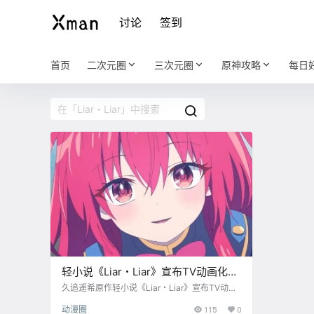
讨论
签到
首页
二次元圈
三次元圈
原神攻略
每日
轻小说《Liar・Liar》宣布TV动画化，
2023年开播
久追遥希原作轻小说《Liar・Liar》宣布TV动画
化，本作将于2023年播出。 简介： 支配世界，
动漫圈
115
0
从谎言开始——。」最强无败的学园头脑游戏开