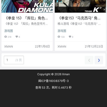
《拳皇 15》「库拉」角色宣
《拳皇15》“马克西马” 角色
传片公布
宣传片公布，K队到齐
《拳皇 15》「库拉」角色宣传片公
格斗游戏《拳皇15》“马克西马” 角
布，她在本作中与安琪尔、柯隆组
色宣传片公布，【K'队】集结！（马
游戏圈
游戏圈
成“柯隆队”。《拳皇15》将于 2022
克西马、K'、薇普）
年 2 月 17 日正式发售，登陆 PS5、
218
0
133
0
PS4、XSX|S、PC 平台。 KULA初
登场于「KOF2000」，平时头发是
XMAN
22年1月6日
XMAN
21年12月23日
棕褐色，进入战斗后才会变为水
蓝。原本是 NESTS （音巢组织）作
为追杀 K' 而特别培育的改造人，但
两人其实曾在同一座研究所生活并
❮
❯
/
3 页
无敌意，只是被迫洗脑。NES…
Copyright © 2026
Xman
闽ICP备16008379号-3
查询 53 次，耗时 0.4673 秒