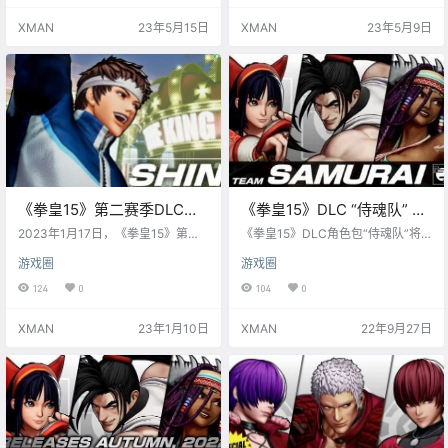
XMAN
23年5月15日
XMAN
23年5月9日
《拳皇15》第二赛季DLC角
《拳皇15》DLC “侍魂队” 宣
色第1弹“矢吹真吾”将于1月
传片公布，10月4日上线
2023年1月17日，《拳皇15》第二
《拳皇15》DLC角色包“侍魂队”将
17日上线
赛季开幕！DLC角色第1弹“矢吹真
于10月4日上线！ 来自SNK人气刀
游戏圈
游戏圈
吾”上线！ 同时将实施全角色的游戏
剑格斗游戏『侍魂』系列的霸王丸
平衡调整！！ 预计2023年春季上线
（中村大树）、娜可露露（中原麻
124
0
104
0
的“金家藩”以外、夏季“希尔薇·波拉·
衣）、 妲丽·刀伽（小林优）3名角
波拉”和“娜吉德”、还有另外两名角
色组成“侍魂队”参战『拳皇15』！
XMAN
23年1月10日
XMAN
22年9月27日
色也将参战。 “唱片电台”免费追加
历代拳皇的制作人员名单曲目！