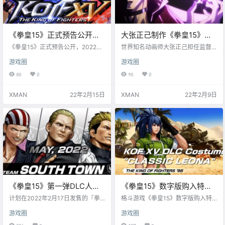
《拳皇15》正式预告公开，2
大张正己制作《拳皇15》特
月17日发售
别短片公开
《拳皇15》正式预告公开，2022年
世界知名动画师大张正己担任监督&
2月17日在PS/XBOX/STEAM/EPIC
总作画监督《拳皇15》特别短片公
游戏圈
游戏圈
平台发售。3月9日前购入可以享受
开。 《拳皇15》将于2022年2月17
早期购买特典。
日发售，豪华版可在2月14日提前游
80
0
90
0
玩。
XMAN
22年2月15日
XMAN
22年2月9日
《拳皇15》第一弹DLC人物
《拳皇15》数字版购入特
公布，比利，山崎龙二，吉
典：「经典莉安娜」服装 宣
计划在2022年2月17日发售的『拳
格斗游戏《拳皇15》数字版购入特
斯等回归
皇15』，今年将上线总计12名DLC
传片
典：DLC服装「经典莉安娜」宣传
游戏圈
游戏圈
角色。 首批为3月上线的Team 1“饿
片公布，可以将莉安娜的服装更换
狼狼之印记队（3名）”：“饿狼狼之
为《拳皇96》中登场时的服装。 本