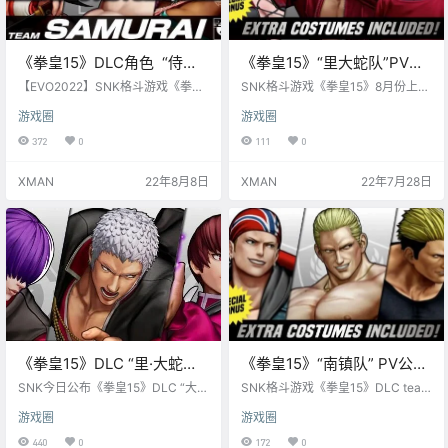
《拳皇15》DLC角色 “侍魂
《拳皇15》“里大蛇队”PV公
队” 、矢吹真吾、金家潘 公
开，8月上线
【EVO2022】SNK格斗游戏《拳皇
SNK格斗游戏《拳皇15》8月份上线
开
15》DLC角色 “侍魂队”（霸王丸、
的DLC登场角色“里大蛇队”PV公
游戏圈
游戏圈
娜可露露、达莉） 、矢吹真吾、金
开！ 在《拳皇'97》中，为了大蛇复
家潘 公开。 矢吹真吾与金家潘将于
活而暗中活动的暴走七枷社、暴走
372
0
111
0
2023年上线。
夏尔美、暴走克里斯参战！ 购入DL
C将特别附赠“暴走七枷社”、“暴走
XMAN
22年8月8日
XMAN
22年7月28日
夏尔美” 、“暴走克里斯”的EXTRA服
装（KOF97版）。
《拳皇15》DLC “里·大蛇队”
《拳皇15》“南镇队” PV公布
宣传片正式公布
——比利、吉斯、山崎龙二
SNK今日公布《拳皇15》DLC “大蛇
SNK格斗游戏《拳皇15》DLC team
队（觉醒）”宣传片正式公布。将于
2 是来自人气格斗游戏《饿狼传说》
游戏圈
游戏圈
2022年8月上线PS5、PS4、XSX|
系列的队伍“南镇队”， 比利·凯恩
S、Xbox One与PC平台。
（CV：政木 正辉）、吉斯·霍华德
440
0
172
0