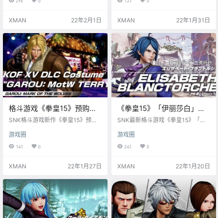
296
0
137
0
印记队”——“洛克·霍华德”、“碧.珍
作将于2022年2月17日发售，登陆P
妮特”、“牙刀” 接下来是5月上线的T
S5、PS4、XSX|S与PC。该DLC今
XMAN
22年2月1日
XMAN
22年1月31日
eam 2“南镇队（3名）”：“南镇队”
后有可能单独发售。
——“吉斯·霍华德”、“比利·凯恩”、
“山崎龙二” “Team 3（3名）”与“Te
am 4（3名）”会依次在今年夏天和
秋天与各位玩家见面…
格斗游戏《拳皇15》预购特
《拳皇15》「伊丽莎白」角
典DLC服装 “饿狼 狼之印记
色演示公布，首发39名角色
SNK格斗游戏新作《拳皇15》预购
SNK最新格斗游戏《拳皇15》「伊
特瑞” 公开
特典：DLC服装 “饿狼 狼之印记 特
全部登场
丽莎白·布兰克托什」角色演示公
游戏圈
游戏圈
瑞” 宣传片今日公开，本套服装为19
布。 伊丽莎白将与阿修、库克里一
99年的格斗游戏《饿狼传说：狼之
同组成「阿修队」。至此《拳皇1
141
0
241
0
印记》中的中年特瑞造型。 本作将
5》的首发39名角色全部登场。本作
于2022年2月17日发售，登陆PS
将于2022年2月17日发售，登陆PS
XMAN
22年1月27日
XMAN
22年1月20日
4、PS5、XB1、XSX|S 以及 PC 平
5、PS4、XSX|S以及PC平台。
台。