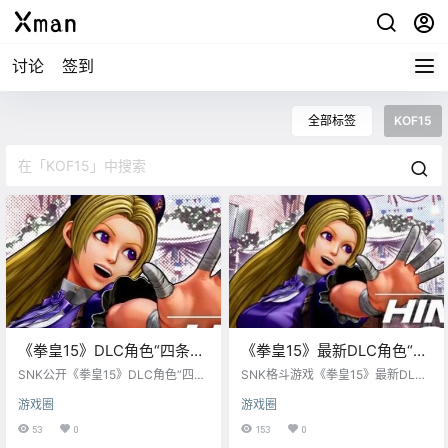
讨论
签到
全部标签
KOF15
《拳皇15》DLC角色“四条雏
《拳皇15》最新DLC角色“四
子” 宣传PV公开，11月14日
条雏子” 公开，2023年冬季
SNK公开《拳皇15》DLC角色“四条
SNK格斗游戏《拳皇15》最新DLC
上线
雏子” （CV：田村茜音）宣传PV公
上线
角色“四条雏子” 公开，2023年冬季
游戏圈
游戏圈
开，11月14日上线。
上线。
53
0
153
0