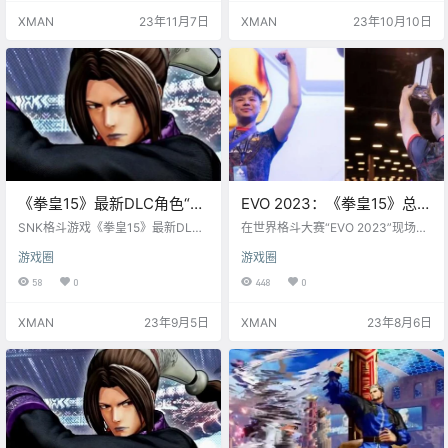
XMAN
23年11月7日
XMAN
23年10月10日
《拳皇15》最新DLC角色“堕
EVO 2023：《拳皇15》总决
珑”PV公开，9月12日上线
赛，中国选手“小孩”曾卓君
SNK格斗游戏《拳皇15》最新DLC
在世界格斗大赛“EVO 2023”现场的
角色“堕珑”PV公开，将在9月12日登
获得冠军
《拳皇15》总决赛中，中国选手“小
游戏圈
游戏圈
陆PS4/PS5/Xbox Series X|S/PC。
孩”曾卓君打败了劲敌ET 大表哥.，
获得赛事总冠军，实现了一年双
58
0
448
0
冠。 对此，EVO官方发布了推文并
配图祝贺：“王者归来（The return
XMAN
23年9月5日
XMAN
23年8月6日
of the King）” 。 ​​​ PS：小孩这次比
赛用的黄金摇杆和拳霸“纸壳装甲”
也引起了热议。