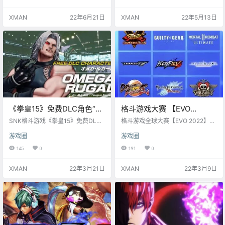
（CV：恐骨 桑田）、山崎 龙二（C
V：最上 嗣生）， 5月17日上线！
XMAN
22年6月21日
XMAN
22年5月13日
《拳皇15》免费DLC角色“卢
格斗游戏大赛 【EVO
卡尔”宣传PV公开，将于4月
2022】项目公布：KOF15、
SNK格斗游戏《拳皇15》免费DLC
格斗游戏全球大赛【EVO 2022】
14日上线
角色“卢卡尔”（CV：最上 嗣生）将
罪恶装备ST、街霸5等
（Evolution Championship Serie
游戏圈
游戏圈
于4月14日上线，同时加入新的游戏
s）正式项目今日公布，包含： - 街
模式“BOSS CHALLENGE”。
霸5：冠军版 - 罪恶装备 奋战 - 真人
145
0
191
0
快打11 终极版 - 铁拳7 - 拳皇15 - 月
姬格斗：Type Lumina - 龙珠斗士Z
XMAN
22年3月21日
XMAN
22年3月9日
- 碧蓝幻想Versus - 骷髅女孩 二度
返场 ​ EVO2022已经确定将于2022
年8月5日至8月7日在美国拉斯维加
斯举办…