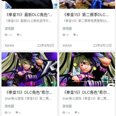
《拳皇15》最新DLC角色“堕
《拳皇15》第二赛季DLC角
珑”先导宣传片公开，秋季上
色 “暴风” 高尼茨 预告PV公
《拳皇15》最新DLC角色宣传片公
《拳皇15》第二赛季免费更新DLC
线
开，“娜吉德”（CV：福原绫香）将
布，6月20日上线。
角色“高尼茨”（CV：赤城 進）预告
游戏圈
游戏圈
于8月8日推出，季票2第六弹角色
PV公开，将于6月20日正式上线。
“堕珑”（CV：河本启佑）将于2023
111
0
72
0
年秋季上线。
XMAN
23年8月6日
XMAN
23年6月13日
《拳皇15》DLC角色“希尔
《拳皇15》DLC角色“希尔薇·
薇”性能介绍视频公开，5月
波拉·波拉” PV公开，5月16
SNK格斗游戏《拳皇15》第二赛季D
SNK格斗游戏《拳皇15》第二赛季D
16日上线
LC角色第三弹“希尔薇·波拉·波拉”，
日上线
LC角色第三弹“希尔薇·波拉·波拉” P
游戏圈
游戏圈
性能介绍视频公开！ 将于北京时间5
V公开，5月16日上线。
月16日15:00上线。
72
0
114
0