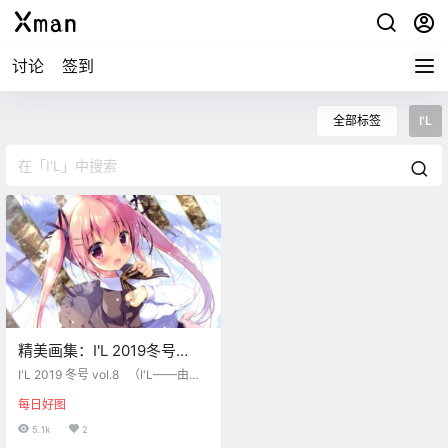
讨论
签到
全部标签
I'L
精美画集：I'L 2019冬号
vol.8
I'L 2019 冬号 vol.8 （I'L——由多
位知名画师联合推出的萌系画集）
每日好图
5.1k
2