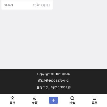
一重复，不太需要玩家去思考，感
XMAN
20年12月5日
觉有点无聊。
Copyright © 2026
Xman
闽ICP备16008379号-3
查询 7 次，耗时 0.3958 秒
首页
专题
搜索
菜单