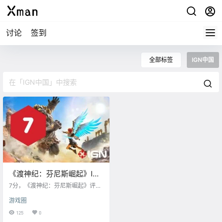
讨论
签到
全部标签
IGN中国
《渡神纪：芬尼斯崛起》IGN
中国评测：7分
7分，《渡神纪：芬尼斯崛起》评
测：游戏的开放世界风景非常优
游戏圈
美，战斗爽快令人满意，众神的对
白十分幽默，叙事方式非常有趣。
125
0
但遗憾的是解谜部分的设计过于单