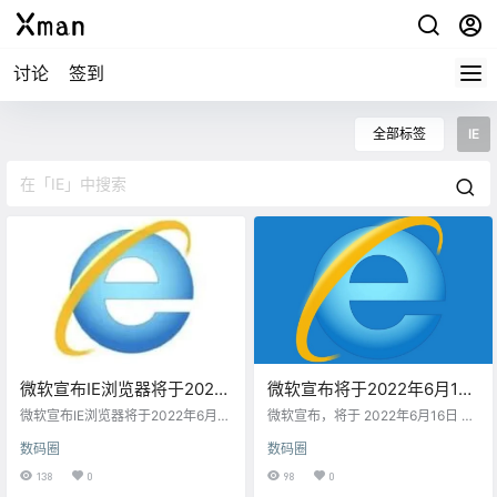
讨论
签到
全部标签
IE
微软宣布IE浏览器将于2022
微软宣布将于2022年6月15
年6月16日正式退役
日终止IE浏览器服务支持
微软宣布IE浏览器将于2022年6月16
微软宣布，将于 2022年6月16日 结
日正式退役，此后其功能将由Edge
束对浏览器“Internet Explorer 11”（I
数码圈
数码圈
浏览器接棒。 ​​​
E11）的支持，并鼓励用户使用 "Mi
crosoft Edge "作为后续浏览器。 微
138
0
98
0
软推荐IE的忠实用户可以转用下一代