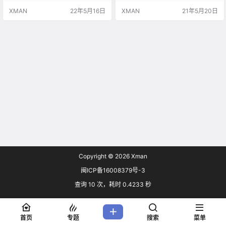
浏览器《Microsoft Edge》中的“IE
XMAN
22年5月16日
XMAN
21年5月20日
模式”，而“IE模式”的技术支持最少
将持续到2029年。 ·IE浏览器，全称
Internet Explorer，相…
Copyright © 2026
Xman
闽ICP备16008379号-3
查询 10 次，耗时 0.4233 秒
首页
专题
搜索
菜单