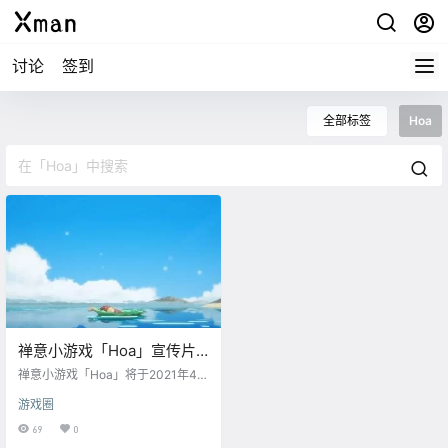
讨论
签到
全部标签
Hoa
禅意小游戏「Hoa」宣传片
公布，明年4月发售
禅意小游戏「Hoa」将于2021年4月
在NS/PC平台发售，支持中文。 官
游戏圈
方介绍： 一款精美的益智平台游
戏，游戏中拥有令人叹为观止的手
69
0
绘艺术，可爱的音乐，以及宁静、