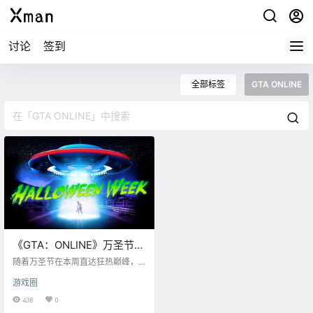
讨论
签到
全部标签
GTA ONLINE
《GTA：ONLINE》万圣节活
动，激战外星人！
随着万圣节在本周直达狂热巅峰，G
TA 在线模式也变得荒诞无比。不光
游戏圈
有万圣节主题的载具、面具和更多
内容回归。详情请参阅下方，您也
438
0
可以在洛圣都的街头巷尾发现这些