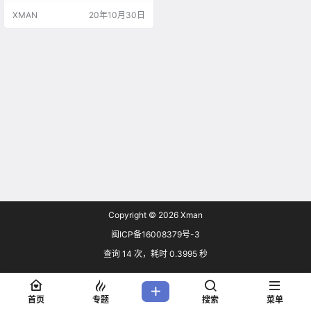
有趣内容。另外，还持续有报告说
XMAN
20年10月30日
有背包客在塔塔维昂山高地食用迷
幻仙人掌，追求进行精神变化。 双
倍奖励尽在外星人生存战+商战任务
奖励 将您那吓人的类人触手缠绕在
未来风格的激光武器上，然后尽可
能长时间地与全副武装的地球人全
力奋战：本周参与外星人生存战…
Copyright © 2026
Xman
闽ICP备16008379号-3
查询 14 次，耗时 0.3995 秒
首页
专题
搜索
菜单