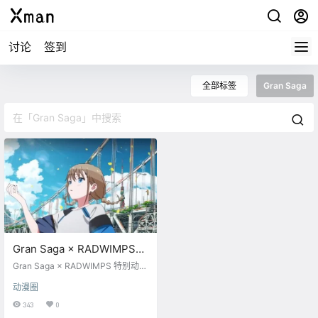
讨论
签到
全部标签
Gran Saga
Gran Saga × RADWIMPS
特别动画《摩訶不思議》完
Gran Saga × RADWIMPS 特别动画
整版
《摩訶不思議》公开完整版。 本动
动漫圈
画由 依田伸隆 担当监督、分镜、编
集；牛嶋新一郎 担任动画导演；岩
343
0
崎将大 担任人物设计、作画监督、