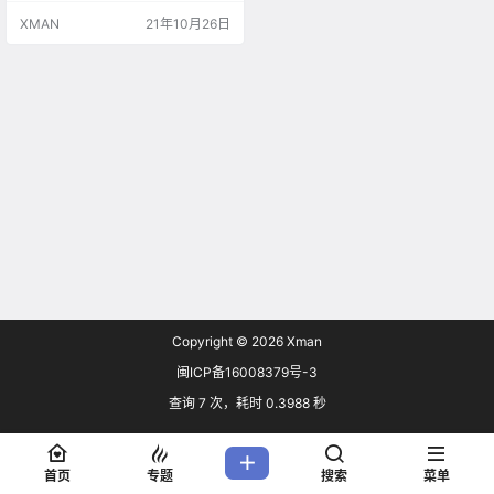
原画；动画制作则由CloverWorks负
XMAN
21年10月26日
责。 音楽：「MAKAFUKA」RADW
IMPS (Muzinto Records / EMI)作
詞・作曲：野田 洋次郎
Copyright © 2026
Xman
闽ICP备16008379号-3
查询 7 次，耗时 0.3988 秒
首页
专题
搜索
菜单