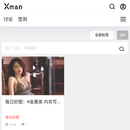
讨论
签到
全部标签
GIF
每日好图：#金惠美 内衣写
真GIF动图
每日好图
24.3k
1