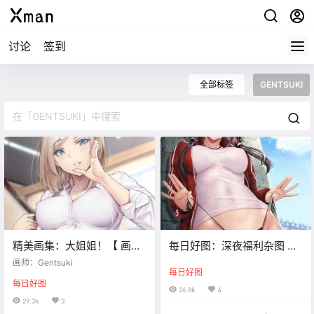
讨论
签到
全部标签
GENTSUKI
精美画集：大姐姐！【 画
每日好图：深夜福利杂图 画
师：Gentsuki】
师GENTSUKI
画师：Gentsuki
每日好图
每日好图
26.8k
4
29.3k
3