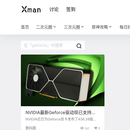
讨论
签到
首页
二次元圈
三次元圈
原神攻略
每日
NVIDIA最新Geforce驱动现已支持
HDR游戏录制功能
NVIDIA近日为Geforce显卡发布了456.38驱
动，该驱动主要为RTX 3000系列显卡提供了支
数码圈
241
0
持。RTX 3080现已上市，随后3090也将登