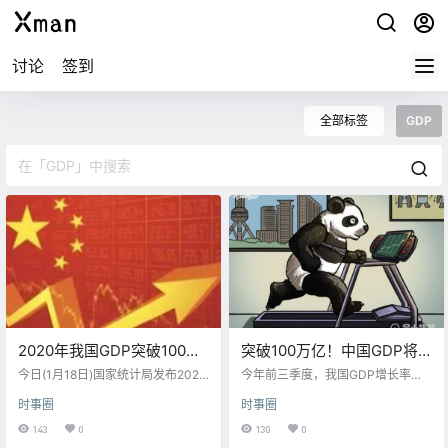
讨论
签到
全部标签
GDP
2020年我国GDP突破100万
突破100万亿！中国GDP将
亿元
相当于日德英法总和
今日(1月18日)国家统计局发布2020
今年前三季度，我国GDP增长率成
年中国经济年报，初步核算，全年
功实现转正，相比于主要经济体普
时事圈
时事圈
国内生产总值1015986亿元，按可
遍衰退，中国经济交出了一份宝贵
比价格计算，比上年增长2.3%。 20
答卷。基于中国经济实现正增长的
143
0
130
0
20年，人均国内生产总值连续两年
稳定预期，最近我国在会议上预计2