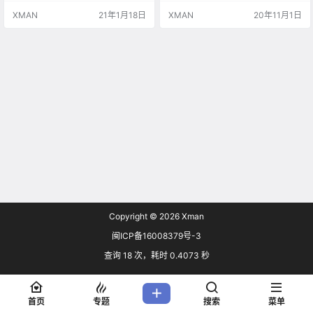
超过1万美元，稳居中等偏上收入国
020年中国GDP将突破100万亿元！
XMAN
21年1月18日
XMAN
20年11月1日
家行列，与高收入国家发展的差距
那么，未来中国经济表现如何？跟
继续缩小。 数据显示，全年全国居
美国之间的经济差异会加速缩小
民人均可支配收入32189元，比上年
吗？ 专家：中国有3大“法宝”，GDP
名义增长4.7%，扣除价格因素实际
增速有望10年内都保持8% 中国GD
增长2.1%，与经济增长基本同步。
P突破100万亿元是什么概念呢？相
全国居民人均可支配收入中…
当于日本、德国、英国和法国的…
Copyright © 2026
Xman
闽ICP备16008379号-3
查询 18 次，耗时 0.4073 秒
首页
专题
搜索
菜单