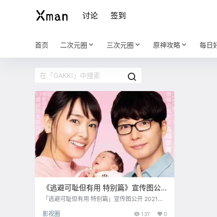
讨论
签到
首页
二次元圈
三次元圈
原神攻略
每日
《逃避可耻但有用 特别篇》宣传图公
开，2021年1月2日放送
「逃避可耻但有用 特别篇」宣传图公开 2021年1
月2日放送
影视圈
137
0