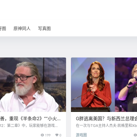
好图
原神同人
写真图
善，重现《半条命2》““小火
G胖逃离美国？与新西兰总理会
成就
公司搬迁
命2：第二章》中，玩家能够在游戏中
在一次与TGA主持人杰夫·凯格里和Xb
花园侏儒。如果玩家设法将其一直携带
菲尔·斯宾塞的公开讨论中，加布·纽维
199
0
游戏圈
起飞前将其放置在火箭飞船中，则玩家
透露他计划与新西兰总理杰辛达·阿德