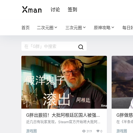
讨论
签到
首页
二次元圈
三次元圈
原神攻略
每日
G胖出狠招！大批阿根廷区国人被强制
G胖做慈
遣返回国区
箭人””
近几日有玩家发现，Steam官方开始将大批阿根
在《半条
廷跨区用户强制转回国区，不管是老号或是新号
遇到一个
游戏圈
319
0
游戏圈
都有被遣返的可能，账户中余下的阿根廷比索也
到底并在