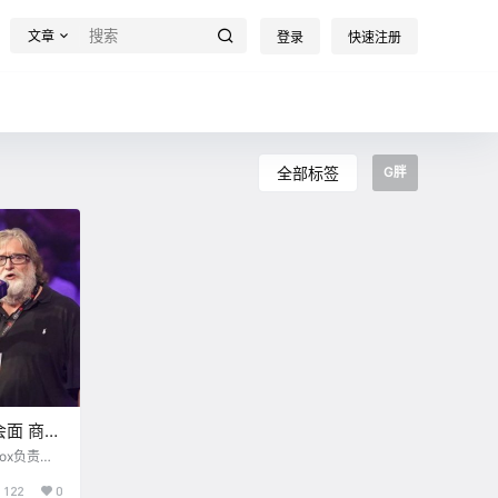
文章
登录
快速注册
全部标签
G胖
面 商讨
ox负责人
尔（G胖）
122
0
恩会面以商