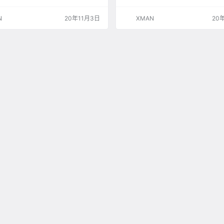
“小火箭人”成就——对于《半条命》粉
讨将开发公司搬迁到这个岛国的可能性
这是一个著名的、复杂但非常有趣的挑
前新冠病毒仍在世界上大多数国家肆
N
20年11月3日
XMAN
20
alve创始人Gabe Newell正在为慈
相对来说情况却要好得多：只有不到2
实中重新创造这一成就。 Polygon报
例和25例死亡。在这个国家享受着不
胖目前正在新西兰，打算向太空发射一
居民中，有着这么一位亿万富翁和Val
为新西兰Rocket Lab…
创始人，加布·纽维尔。在与游戏大奖