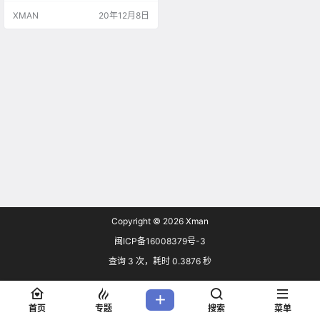
万年助手、一次偶然机会让他目睹
XMAN
20年12月8日
了一场杀人案、他对警察谎称没有
看到凶嫌(Fukase饰)的长相、事后
他开始创作以犯人为原型的漫画「3
4」、出乎意料的爆红、可模仿漫画
「34」里作案的事件也接二连三的
发生、此时凶嫌再一次出现在了他
的面前.…
Copyright © 2026
Xman
闽ICP备16008379号-3
查询 3 次，耗时 0.3876 秒
首页
专题
搜索
菜单