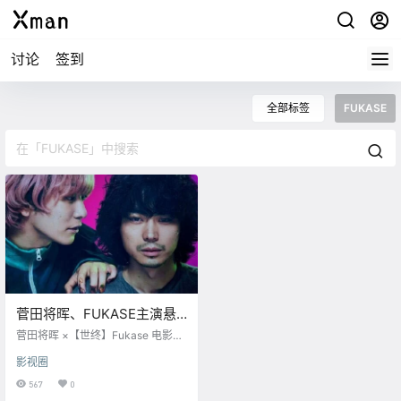
讨论
签到
全部标签
FUKASE
菅田将晖、FUKASE主演悬
疑电影《角色》将于2021年
菅田将晖 ×【世终】Fukase 电影
6月上映
『角色』将于2021年6月上映 故事
影视圈
讲述漫画家山城圭吾(菅田将晖饰)、
虽然画功厉害、却因老好人性格无
567
0
法画出人性之恶的角色而只能当个