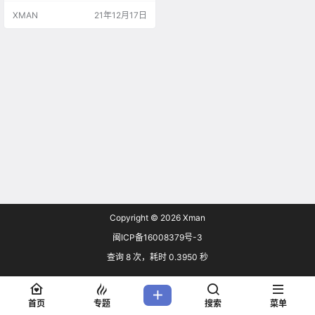
子 美术：でほぎゃらりー 3DCG：
XMAN
21年12月17日
CygamesPictures 摄影：MADBOX
动画制作：CygamesPictures 【音
乐】 标题：『Follow Your Fantas
y』 …
Copyright © 2026
Xman
闽ICP备16008379号-3
查询 8 次，耗时 0.3950 秒
首页
专题
搜索
菜单