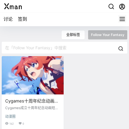
讨论
签到
全部标签
Follow Your Fantasy
Cygames十周年纪念动画
《Follow Your Fantasy》公
Cygames成立十周年纪念动画短篇
布
《Follow Your Fantasy》公布，演
动漫圈
唱：May’n 【制作】 标题：『Follo
w Your Fantasy』 监督：山本健 作
162
0
画监督：山崎淳 色彩设计：小針裕