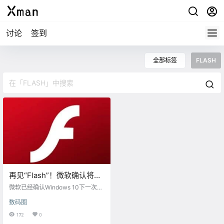
讨论
签到
全部标签
FLASH
再见“Flash”！微软确认将删
除WIN10的FlashPlayer
微软已经确认Windows 10下一次更
新将自动删除Flash Player，这意味
数码圈
着Flash Player将成为历史。与此同
时，Adobe公司也发布了新的弹窗
172
0
提醒，到时受到提醒的用户可永久