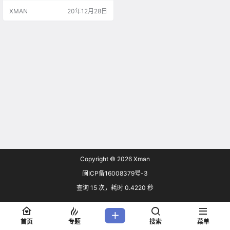
删除该软件。 Adobe Flash Player
XMAN
20年12月28日
弹窗通知 事实上，微软早就开始了
行动。今年9月份，微软确认正在开
发新的自动Windows更新，其中就
包括从控制面板和其他区域删除Flas
h Player的选项…
Copyright © 2026
Xman
闽ICP备16008379号-3
查询 15 次，耗时 0.4220 秒
首页
专题
搜索
菜单