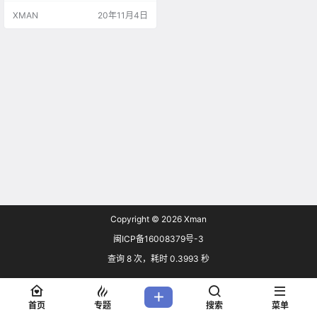
最多三位好友组队游玩。 《模拟消
XMAN
20年11月4日
防英豪》让你能够体验到身为美国
一大重要城市的消防队一员，积极
勇敢对抗火灾的意义所在。你会发
现30多个各不相同的出警部署地
点，完成多项刺激人心的任务，场
景跨越受北美西海岸启发而制作的…
Copyright © 2026
Xman
闽ICP备16008379号-3
查询 8 次，耗时 0.3993 秒
首页
专题
搜索
菜单