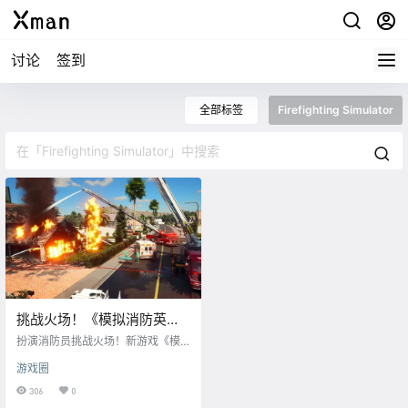
讨论
签到
全部标签
Firefighting Simulator
挑战火场！《模拟消防英
豪》11月17日登陆STEAM，
扮演消防员挑战火场！新游戏《模
可多人联机
拟消防英豪（Firefighting Simulator
游戏圈
）》2020年11月17日登陆Steam平
台，游戏支持简体中文和繁体中
306
0
文，还支持多人游戏合作模式，与